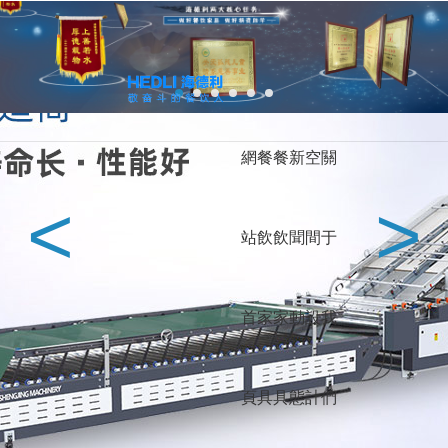
馗降:粽邪2,学长的大香肠好吃吗,暴躁太子爷,刘罗锅别传,韩国电影朋友,
深夜的蠕动未增删有翻译樱,武林女大生,一江春水向东流在线观看
餐飲家具定制廠家-深圳海德利家具有限公司官網-專注餐飲桌椅行業25年！
網站地圖
收藏本站
熱門家具分類
服務全球餐飲
網
餐
餐
新
空
關
智
智
企
會
烤
電
深
成
杭
武
上
北
<
>
新
吧
香
臺
北
中
歐
澳
能
能
業
所
肉
動
圳
都
州
漢
海
京
站
飲
飲
聞
間
于
中
椅
港
灣
美
東
洲
洲
火
調
食
家
桌
餐
式
鍋
料
堂
具
桌
首
家
家
動
設
我
桌
臺
家
餐桌
餐椅
卡座沙發
成為餐飲行業冠軍品牌，與海德利一起行動
具
頁
具
具
態
計
們
西餐廳
中餐廳
火鍋店
酒吧
給您五星級餐廳家具和服務是海德利的責任