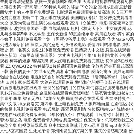
未删减高清完整版 微微一笑很倾城30集全集 天巡者电视剧在线观看免费
水落石出第一部高清 1959特赦 吵闹的邻居 下众的爱 蜜桃成熟百度影音
回复术士的人生重启免费观看 电影观看免费观看完整版高清 长安三万里
免费完整看 茶啊二中 第五季在线观看 美国电影潜伏1 芸汐传免费观看看
大全 以爱为营白鹿主演36集在线观看 高清《交通费》电影 喜爱夜蒲2 完
整版 伊波拉病毒国语下载 血战滇缅印 短剧《权宠天下》 小女孩梦魇 花
儿与少年第5季 不文学堂 王保长新编 印度剧继承者 高清在线看 将军家的
小娘子电视剧免费观看全集 《黑帮少爷爱上我》在线观看 华为Mate70系
列进入最后阶段 捧腹大笑的意思 七夜怪谈电影 爱情呼叫转移电影 康熙
密史 第一名英文 梁以沫冷夜沉免费阅读 巴黎恋人中文版 悬崖在线观看
桃色新闻 《布里奇顿 第四季》 大丈夫电视剧全集48 短剧皓龙长空免费
观看 柯淳的短剧 继续跳舞 黄大妮电视剧免费观看完整版 初体验3在线观
看 ZZ QWEATZ2 特种部队2普通话国语免费播放 伦敦奥运会开幕式高清
下载 善良的妻子2 方世玉免费 真相审判韩国电影 爱情公寓五 鹿鼎记周星
驰国语在线观看 电视剧沉香如屑免费观看完整版 《唐朝诡事录》 狼心不
轨 谈判专家在线观看 大剑在线观看免费 懒猫和他的狮子倒影在线观看
白鹿原电视剧在线观看 善良的秘书的目的在线 我们都是好朋友电视剧 老
舅1-27集全免费播放 金瓶梅在线观看免费版电影 向涟苍骑士献上纯洁 北
京青年36集 智者无敌1-40集全免费 民间怪谈录在线观看 帝拿奥特曼全
集中文版 神探夏洛克 第四季 北上电视剧免费 大象席地而坐 亡命雷区 我
的荣耀电视剧免费观看 韩式翘睫 翡翠凤凰剧情 名侦探柯南557 陈情令电
视剧在线观看免费版全集 《年轻的女仆》在线观看 《只有你》韩剧 贪
婪:欲望之岛 电影 免费看情人网站 想爱就爱2 保安大佬：总裁都敬我三分
短剧全集 电视剧翡翠凤凰 命中婚劫未删减 连麦kp录音原版mp3 刺客伍
六七3玄武国篇 生死兄弟情 郑州刚发生的打架的事 迷失的情感电视剧 粉