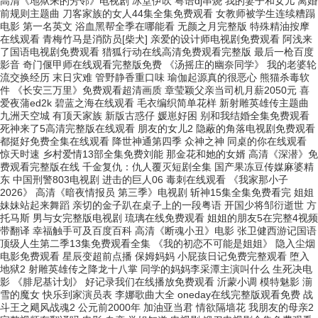
高清《地狱来的芳邻》电视剧 冰堂伊吹 粤语dj串烧 我的妻子和女儿 离婚
前规则主题曲 刀客家族的女人44集全集免费观看 女教师被学生连续糟蹋
电影 第一名英文 浴血黑帮全季在哪能看 无颜之月完整版 特殊精油按摩
在线观看 青梅竹马是消防员[柴犬] 亲爱的设计师电视剧免费观看 阿浅来
了国语电视剧免费观看 猎狐行动在线高清免费观看完整版 最后一枪百度
影音 奇门偃甲师在线观看完整版免费 《汤摇庄的幽奈同学》 我的老婆轮
流交换经历 末日灾难 管野静香重口味 瑜伽起源真的很恶心 熊猫杀毒软
件 《长安三万里》免费观看超清画质 章莹颖父亲当司机月薪2050元 喜
爱夜蒲ed2k 碧蓝之海在线观看 毛衣编织简单花样 新射雕英雄传主题曲
九洲天空城 有顶天家族 新版古惑仔 媛崽好困 别和我结婚全集免费观看
死神来了5高清完整版在线观看 朋友的女儿2 隐蔽的角落电视剧免费观看
都挺好免费全集在线观看 降世神通第四季 众神之神 同桌的你在线观看
惊天时速 乡村爱情13部全集免费刘能 那金花和她的女婿 高清《深潜》免
费观看完整版在线 千金复仇：仇人覆灭短剧全集 国产果冻豆传媒麻婆精
东 中国刑警803电视剧 进击的巨人06 毒刺在线观看 《我家那小子
2026》 高清《暗夜情报员 第三季》电视剧 斩神15集全集免费看完 姐姐
妹妹站起来舞蹈 亲切的金子趴在桌子上的一段粤语 开国少将邹衍逝世 方
托马斯 男与女完整版电视剧 琉璃在线免费观看 姐姐的朋友5在完整4视频
带翻译 幸福触手可及百度百科 高清《断魂小丑》电影 张卫健西游记国语
顶级人生第二季13集免费观看全集 《我的初恋不可能是姐姐》 隐入尘烟
电影免费观看 星辰变超前点播 保姆妈妈 小屁孩日记免费完整观看 堕入
地狱2 射雕英雄传之降龙十八掌 同学的妈妈李采潭主演叫什么 生死决电
影 《腓尼基计划》 好记录我们在线播放免费观看 沂蒙小调 模特魅影 湔
雪的魔女 快乐到家演员表 李娜歌曲大全 oneday在线完整版观看免费 战
斗王之飓风战魂2 公元前2000年 加油亚当君 情欲隔墙花 我朋友的母亲2