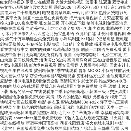
红女郎电视剧 罗曼史在线观看 大嫂大嫂电视剧 蓝眼泪 陈冠蒲 双妻艳史
头文字d动画 缺宅男女大结局 乘风2026 《湄公河行动》电影 东北往事之
黑道风云二十年电视剧 电视剧翡翠凤凰 一站到底2018 热辣滚烫电影免
费 冕宁火腿 回复术士重启在免费观看 行尸走肉电视剧 白月梵星花絮 监
控人1到100集免费看 张文慈三级 开心家族下载 暗算电视剧免费高清完
整版在线观看 向涟苍生献上纯洁动漫全集 德云社相声春晚 非诚勿扰于之
飞 木乃伊归来2 大话西游之月光宝盒粤语 双胞胎伊莲 让爱回来电视剧 全
集 炼气十万年动漫全集免费观看 小泽玛利亚 bt 咱村书记是明星 魔乳秘
剑帖无修版01 神秘感染电影 短剧《出鞘》全集播放 极乐宝鉴电影免费观
看在线播放中文 朋友的姐姐4线观高清2电影 刑侦十二国语免费观看 萝卜
丝烧带鱼 长月无烬电视剧免费观看 歌曲《母鸡咯咯哒》 七公主韩剧 江
山为重 党同伐异免费 活佛济公3全集 高清明珠奇谭 王在山轻音乐团 施公
奇案2电视剧 碟血边境免费观看 西安董雷案 人民警察电视剧 国家审计电
视剧全集在线观看 披荆斩棘第4季在线观看 曹阳 MOKO 小伙有娃前后变
化大被认成爷爷 济公传游本昌85版电视剧 变形计远方远方 金瓶梅电影百
度影音 潜渊电视剧观看免费全集 高清铠真传 武士骑兵 维生素love水香
姐姐的朋友2在线观看 爱我几何在线观看全集免费播放 金星 离婚 上位2
下载 永远的第一名在线观看第二季 玛雅最新地址 韩国三级《交换温柔》
同盟国语版全集免费观看 高清《致命的艳遇》电影 男模走秀 梅开二度
地狱乐动画在线观看 电影 锦衣卫 蜜桃成熟时33d ed2k 薛平贵与王宝钏
电视剧全集 杨光的爱情故事2 霜落又识君 电视剧 印度电影 天生一对 一
起吃拉面吧韩国电影完整版 星际之门亚特兰蒂斯第五季 幸福请你等等我
演员表 shameless第三季免费观看 飞驰人生在线观看完整版 《天意》电
视剧在线播放 新宿事件国语高清 湖滨花园酒店 浴火危城电视剧 电影
《异常》完整版观看免费 宋茜尼坤我们结婚了 徐若瑄 三部曲 迅雷 蓝可