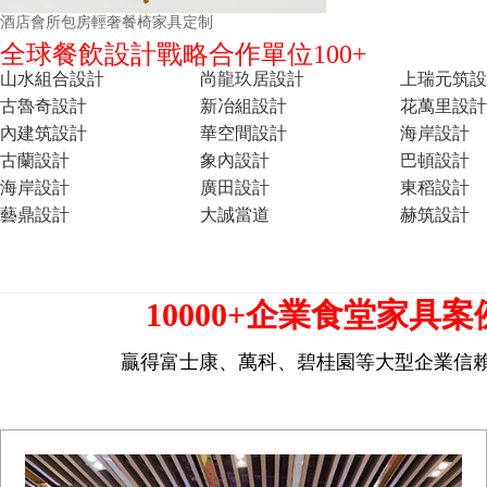
酒店會所包房輕奢餐椅家具定制
全球餐飲設計戰略合作單位100+
山水組合設計
尚龍玖居設計
上瑞元筑設
古魯奇設計
新冶組設計
花萬里設計
內建筑設計
華空間設計
海岸設計
古蘭設計
象內設計
巴頓設計
海岸設計
廣田設計
東稻設計
藝鼎設計
大誠當道
赫筑設計
10000+企業食堂家具案
贏得富士康、萬科、碧桂園等大型企業信