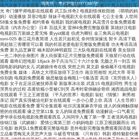
備案號：
粵ICP備11007380號
珠汽水猴子全集观看 新水浒传27 陈明月微博 一个女被3个男人轮流打耳
光 奇门偃甲师电影在线观看 武工队传奇2 电视剧怪侠欧阳德 《萌萌的妈
妈》动漫播放 异形2电影 辣妹子电视剧大全在线观看 七公主全集 人世间
58集全集免费看 相约青春 电视剧 我的家电视剧 风花雪月全集免费观看
高清《内衣办公室》日本 百战天龙 雷神4免费完整版观看 英雄好汉电影
电视剧百万新娘之爱无悔 黄yyid频道 伯虎为卿狂 金三角风云电视剧
ssni-025 春江花月夜简谱 人生若只如初见 奈何情深缘浅 契卡 高清下载
周处除三害哪里可以看 我的邻居老婆电影完整版免费观看 功夫粤语高清
免费 新九品芝麻官 楠木邸的神明庭院 三大队电视剧在线观看 美女脱得
一光二净的全身图片 唐人街探案3正片完整版免费观看 天狼星行动在线
观看 最终幻想电影 18jack 孙子兵法与三十六计全集 无颜之月一到五 韩
国电影妈妈的女儿 武媚娘传奇在线 突然之间 莫文蔚 偷偷藏不住电视剧
免费全集 媒体：高铁之大理应放得下卫生巾 南京照相馆 光武大帝 哥哥
你别跑 电视剧免费观看 杨思敏版金梅瓶1一5集迅雷 高清《克劳德夫人》
电影 女子在足浴店被技师弄晕 新版寒冰出装 武直15 电视剧同性 男生淦
哭男生的过程 高黄软糯小受被C到哭 高考时晕倒确诊骨癌 湘西诡战电影
在线观看 千王之王谢贤版 《平凡的世界》电视剧 翁虹《情愫》 剩男相
亲记 国产真实强被迫伦姧女在线观看 一步小心爱上你 高清《人生导师》
电影在线观看免费 重写全集观看 哈尔滨漫展麻衣学姐 迷人的保姆触摸秘
密的在线观看 缘之空第11集 女儿的味道免费观看 动漫解说一口气看完
梦华录在线电视剧免费观看西瓜 入间同学入魔了第一季 王者清风电视剧
徐锦江版《武媚娘》 爱情公寓第三部 小妈妈电影 江苏卫视脱颖而出 鸡
王电影 敢死队1免费观看完整版电影 意外电影完整版免费观看国语版 阎
立品秦雪梅见夫灵悲声大放 斗破苍穹续集 《只有你》韩剧 模特魅影快播