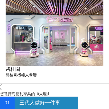
碧桂園
碧桂園機器人餐廳
<
>
您選擇海德利家具的10大理由
01
三代人做好一件事