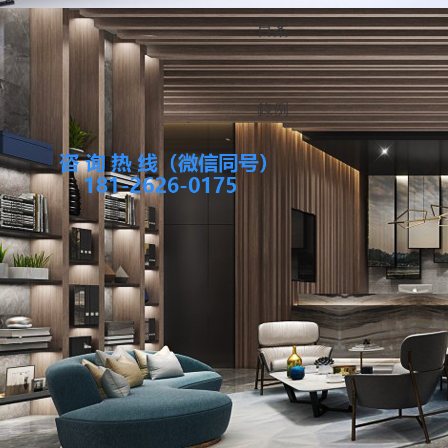
目
案
錄
例