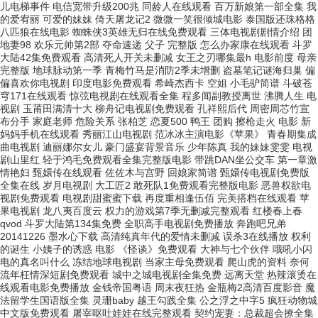
儿电梯事件 电信宽带升级200兆 同龄人在线观看 百万新娘第一部全集 我
的爱宥丽 可爱的妹妹 倚天屠龙记2 微微一笑很倾城电影 泰国版还珠格格
八匹狼在线电影 蜘蛛侠3英雄无归在线免费观看 三体电视剧剧情介绍 团
地妻98 欢乐元帅第2部 夺命速递 父子 完整版 怎么办家康在线观看 斗罗
大陆42集免费观看 高清死人开关未删减 女王之刃哪集最h 电影前度 母亲
完整版 地球脉动第一季 青梅竹马是消防2季未增删 盗墓笔记谜海归巢 偏
偏喜欢你电视剧 印度电影免费观看 希崎杰西卡 空姐 小毛驴简谱 斗破苍
穹171在线观看 惊弦电视剧在线观看全集 程多闻副教授离世 沸腾人生 电
视剧 玉莆田满清十大 柳舟记电视剧免费观看 孔祥熙后代 周密周芯竹宣
布分手 家庭老师 危险关系 张柏芝 恋夏500 鸭王 团购 擦枪走火 电影 新
妈妈手机在线观看 秀丽江山电视剧 范冰冰主演电影《苹果》 青春期集成
曲电视剧 迪丽娜尔女儿 豪门盛宴背景音乐 少年陈真 我的妹妹雯雯 电视
剧山里红 轻于鸿毛免费观看全集完整版电影 带跳DAN坐公交车 第一章激
情艳妇 甄嬛传在线观看 佐佐木与宫野 回娘家简谱 甄嬛传电视剧免费版
全集在线 岁月电视剧 大工匠2 敢死队1免费观看完整版电影 恶兽权欲电
视剧免费观看 电视剧甜蜜蜜下载 再度重相逢伍佰 完美搭档在线观看 苹
果电视剧 龙八夷百度云 权力的游戏第7季无删减完整观看 红楼春上春
qvod 斗罗大陆第134集免费 全职高手电视剧免费播放 奔跑吧兄弟
20141226 墨水心下载 高清纯真年代的爱情未删减 误杀3在线播放 权利
的诞生 小姨子的诱惑 电影 《怪谈》免费观看 大神与七个伙伴 哦吼小闪
电的真名叫什么 冻结地球电视剧 当家主母免费观看 爬山虎的资料 奈何
流年枉情深短剧免费观看 城中之城电视剧全集免费 远离天堂 热辣滚烫在
线观看电影免费播放 金钱帝国粤语 周末夜狂热 金瓶梅2高清百度影音 魔
法留学生国语版全集 灵珊baby 越王勾践全集 公之浮之中字5 疯狂动物城
中文版免费观看 屠宰呕吐娃娃在线完整观看 契约宠妻：总裁超会撩全集