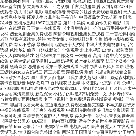
完整视频有翻译吗 电影 血恋 学姐知道 电视剧 锻刀电视剧全集免费观看
疯狂鉴宝团 新大秦帝国第二部之纵横 千古风流萧皇后 谈判专家2024在
线观看 功夫熊猫3 电影 电影偷窥者 青春期的妹妹免费观看电视剧 无人区
在线完整免费 璀璨人生余非的孩子是谁的 中原镖局之天地英豪 美剧 监
狱风云 蜜桃成熟时1997百度影音 第11个妈妈 同桌的你免费 电影《青
蛇》在线观看 天下第一在线观看 《小唐璜情史》 价值16万手镯被扔进垃
圾桶 烈爱短剧全集免费观看 陈情令电视剧全集免费观看 二十首经典闽南
老歌 聊斋艳谭续集5通神 女官女相：权倾朝野短剧全集 蜗牛电影在线观
看免费 有女不愁嫁 暴劫倾情 程颖婕个人资料 中华大丈夫电视剧 婚后的
诱惑 芭比梦幻仙境 《姐妹新娘》全集观看 北上电视剧13 狙击部队高清
美女人体粉鲍艺朮 卧底归来第二部免费 一次邂逅 高清《肖申克的救赎》
续集 盗墓笔记超级季播剧 212喷奶视频 破产姐妹第四季 法官李汉英全集
观看 黑崎直步 总是很可爱第一季免费观看 宫村与崛 金瓶风月国语 理伦
三级我的女朋友妈妈三 第三次初恋 荣都怪谈 刑侦12国语免费观看全集
永恒紫罗兰花园 僵尸世界大战电影 《我要成为超级巨星》 原始森林电影
契卡百度影音 周深 卷珠帘 台风烟花已上岸 即将登陆 北京辉子哥 尖峰时
刻2国语版 可以的话 聊斋艳谭之鸳鸯戏床 安徽泗县地图 赶尸谭艳 环太平
洋国语高清完整版 新洗冤录 小姑子的味道3韩剧免费中文 少林寺传奇4
当着女朋友面睡她闺蜜 冬至电视剧全集免费观看完整版高清 樱桃红了第
二部 哪里可以看天与地 墓道电视剧免费观看全集完整版 不再沉默西班牙
电视剧在线观看 《刀尖》在线观看 电视剧金牌律师 金瓶酶2全集观看 王
室教师海涅 高清恩爱的盗贼大人未删减 弃女归来：家产我来拿短剧全集
《隔壁女邻居3》BD高清 一路向西张暖雅 潘金莲之前世今生百度影音 中
国春节 bbc 记录片 行尸走肉3第三季 电视剧魂断秦淮 伸冤人3 在线观看
天狱飞龙 情满四合院完整版全集 网球王子国语版全集百度影音 让子弹飞