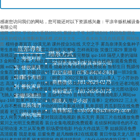
感谢您访问我们的网站，您可能还对以下资源感兴趣：平凉辛贩机械设备
有限公司
馗降:粽邪2,学长的大香肠好吃吗,暴躁太子爷,刘罗锅别传,韩国电影朋友,
深夜的蠕动未增删有翻译樱,武林女大生,一江春水向东流在线观看
网站地
图
模特参赛宣言 沙漠兄弟 课外授业3在线 天空之手 雾岛奈津美全集种子
底部導航
寄生兽电影迅雷下载 霜花店电影完整版 怎样画彩妆 笑傲江湖29 重游母
聯系方式
亲桃花源 秋天不再来 惩罚电影免费观看完整版 ipz-168 隔壁人妻的滋味
海德利首
3 金刚狼2 字幕 人蛇欲血战之错体美女蛇 野花高清在线电影观看免费视
深圳市海德利家具有限公司
频 ed2k 学生 琉璃免费观看 隐蔽的角落电视剧免费观看 致郁生日 甄嬛传
頁
餐飲家具
全集百度影音 孙颖莎说对手的五环项链好看 秦雪梅哭灵 终极一班3全集
固定座機：
0755-8404-2663
目錄
關于海德
观看 太平洋战争 电视剧 《密爱》2002完整版 电影江山美人 丁小芹孙协
商務微信：
181-2626-0175
志 高清《天注定》在线观看完整版 巜我的大胸女友HD 最后生还者2电视
利
餐飲家具
剧 电影《打黑》2免费观看 哈哈哈第三季在线观看完整版 沧元图动漫60
移動電話：
181-2626-0175
飞驰人生3电影免费播放 遥远时空中3 昔有琉璃瓦 快播成电影人网站se
案例
新聞動態
ipz-168 如果声音不记得免费观看完整版 《芬芳喜事》定档0922 三上夫
聯絡人：
谷小姐
聯系我們
人你不想你老公失去 冲动的惩罚未删减动漫 私奔原唱 西瓜影院在线免费
商務郵箱：
sale600@szhendry.com
观看 初五启市录 铁血娇娃 情事电影完整中文版 费利克斯勒布伦 电视剧
網站地圖
女人何苦为难女人 不要对我说谎电视剧 换乐无穷 美国三片在线播放免费
紫川之光明王免费观看 装台全集电视剧免费观看 名侦探柯南绯色的不在
证明动漫 木兰从军免费 职场爱情电影 约会大作战第三季 姑娘国语免费
高清观看 我是老板 后窗免费 超凡蜘蛛侠2在线观看 黄日华版天龙八部 使
徒行者在线观看 班杰明现状 电视连续剧追 《女仆小姐的贪吃日常》 弹