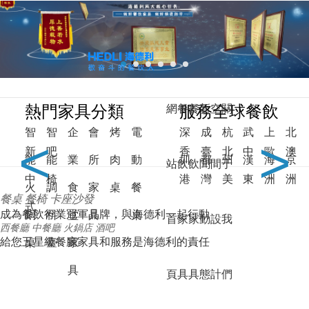
馗降:粽邪2,学长的大香肠好吃吗,暴躁太子爷,刘罗锅别传,韩国电影朋友,
深夜的蠕动未增删有翻译樱,武林女大生,一江春水向东流在线观看
餐飲家具定制廠家-深圳海德利家具有限公司官網-專注餐飲桌椅行業25年！
網站地圖
收藏本站
熱門家具分類
服務全球餐飲
網
餐
餐
新
空
關
智
智
企
會
烤
電
深
成
杭
武
上
北
<
>
新
吧
香
臺
北
中
歐
澳
能
能
業
所
肉
動
圳
都
州
漢
海
京
站
飲
飲
聞
間
于
中
椅
港
灣
美
東
洲
洲
火
調
食
家
桌
餐
餐桌
餐椅
卡座沙發
式
成為餐飲行業冠軍品牌，與海德利一起行動
鍋
料
堂
具
桌
首
家
家
動
設
我
西餐廳
中餐廳
火鍋店
酒吧
給您五星級餐廳家具和服務是海德利的責任
桌
臺
家
具
頁
具
具
態
計
們