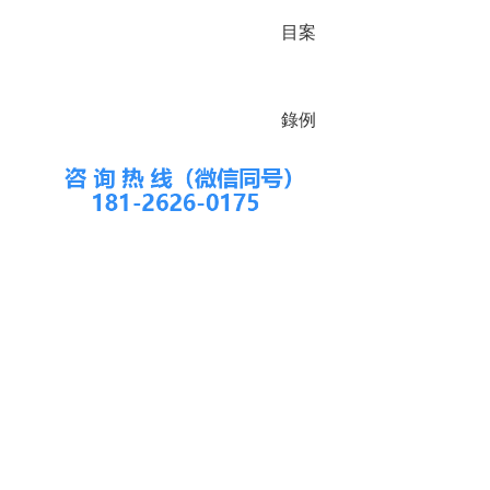
目
案
錄
例