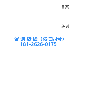
目
案
錄
例