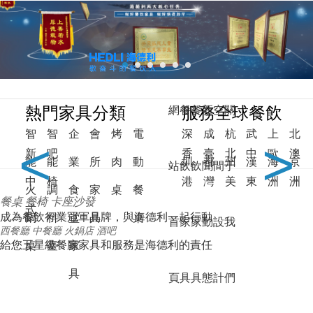
馗降:粽邪2,学长的大香肠好吃吗,暴躁太子爷,刘罗锅别传,韩国电影朋友,
深夜的蠕动未增删有翻译樱,武林女大生,一江春水向东流在线观看
餐飲家具定制廠家-深圳海德利家具有限公司官網-專注餐飲桌椅行業25年！
網站地圖
收藏本站
熱門家具分類
服務全球餐飲
網
餐
餐
新
空
關
智
智
企
會
烤
電
深
成
杭
武
上
北
<
>
新
吧
香
臺
北
中
歐
澳
能
能
業
所
肉
動
圳
都
州
漢
海
京
站
飲
飲
聞
間
于
中
椅
港
灣
美
東
洲
洲
火
調
食
家
桌
餐
餐桌
餐椅
卡座沙發
式
成為餐飲行業冠軍品牌，與海德利一起行動
鍋
料
堂
具
桌
首
家
家
動
設
我
西餐廳
中餐廳
火鍋店
酒吧
給您五星級餐廳家具和服務是海德利的責任
桌
臺
家
具
頁
具
具
態
計
們