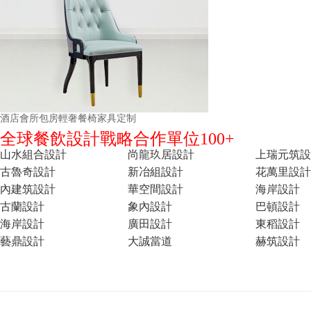
酒店會所包房輕奢餐椅家具定制
全球餐飲設計戰略合作單位100+
山水組合設計
尚龍玖居設計
上瑞元筑設
古魯奇設計
新冶組設計
花萬里設計
內建筑設計
華空間設計
海岸設計
古蘭設計
象內設計
巴頓設計
海岸設計
廣田設計
東稻設計
藝鼎設計
大誠當道
赫筑設計