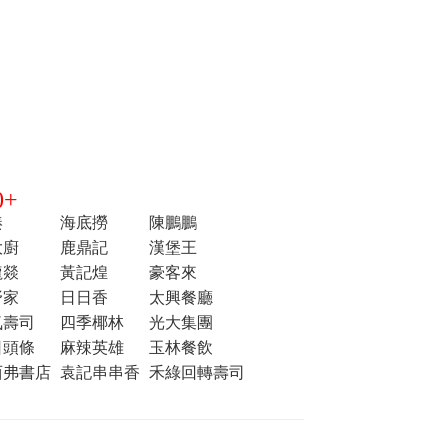
+
湊
海底撈
陳鵬鵬
大廚
鹿鼎記
漢堡王
龍燚
黃記煌
豪客來
野家
日日香
太興餐廳
気壽司
四季椰林
光大集團
日頭條
麻辣英雄
玉林餐飲
西弗書店
袁記串串香
禾綠回轉壽司