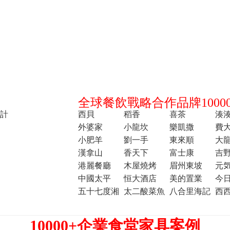
全球餐飲戰略合作品牌10000
計
西貝
稻香
喜茶
湊
外婆家
小龍坎
樂凱撒
費
小肥羊
劉一手
東來順
大
漢拿山
香天下
富士康
吉
港麗餐廳
木屋燒烤
眉州東坡
元
中國太平
恒大酒店
美的置業
今
五十七度湘
太二酸菜魚
八合里海記
西
10000+企業食堂家具案例