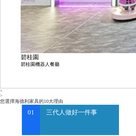
碧桂園
碧桂園機器人餐廳
<
>
您選擇海德利家具的10大理由
01
三代人做好一件事