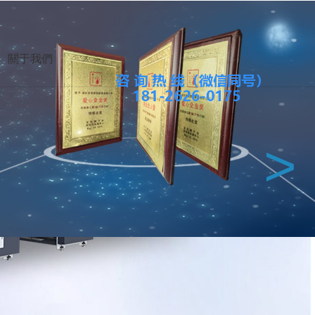
網站地圖
收藏本站
關于我們
餐飲
都
杭州
武漢
上海
北京
>
灣
北美
中東
歐洲
澳洲