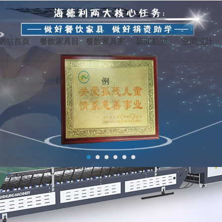
,深夜的蠕动未增删有翻译樱,武林女大生,一江春水向东流在线观看
桌椅行業25年！
網站首頁
餐飲家具目
餐飲家具案
新聞動態
空間設計
服務全球
錄
例
烤肉桌
電動餐桌
深圳
成
香港
臺