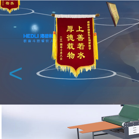
馗降:粽邪2,学长的大香肠好吃吗,暴躁太子爷,刘罗锅别传,韩国电影朋友
餐飲家具定制廠家-深圳海德利家具有限公司官網-專注餐飲
熱門家具分類
智能火鍋桌
智能調料臺
企業食堂家
會所家具
<
新中式
吧椅
具