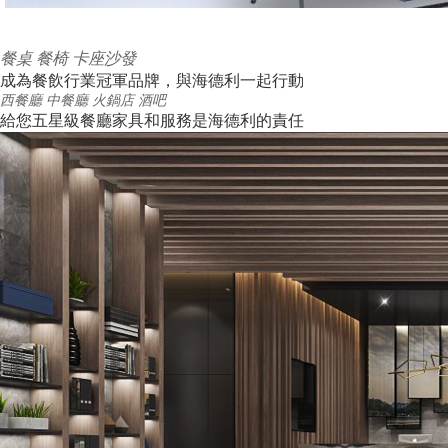
餐桌
餐椅
卡座沙發
成為餐飲行業冠軍品牌，與海德利一起行動
西餐廳
中餐廳
火鍋店
酒吧
給您五星級餐廳家具和服務是海德利的責任